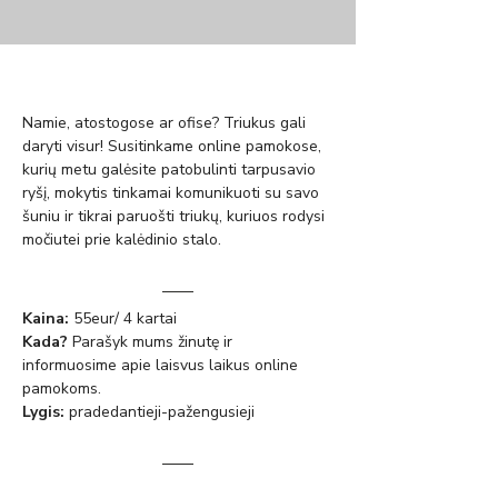
Namie, atostogose ar ofise? Triukus gali 
daryti visur! Susitinkame online pamokose, 
kurių metu galėsite patobulinti tarpusavio 
ryšį, mokytis tinkamai komunikuoti su savo 
šuniu ir tikrai paruošti triukų, kuriuos rodysi 
močiutei prie kalėdinio stalo.
Kaina:
 55eur/ 4 kartai
Kada? 
Parašyk mums žinutę ir 
informuosime apie laisvus laikus online 
pamokoms.
Lygis:
 pradedantieji-pažengusieji