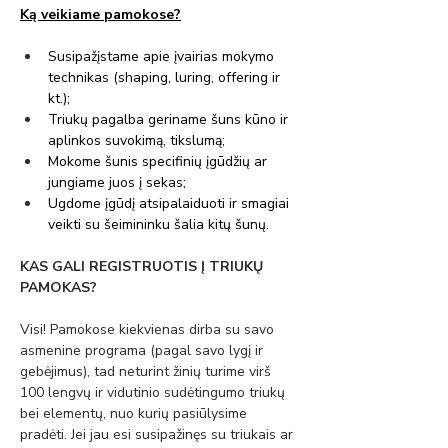
Ką veikiame pamokose?
Susipažįstame apie įvairias mokymo 
technikas (shaping, luring, offering ir 
kt.);
Triukų pagalba geriname šuns kūno ir 
aplinkos suvokimą, tikslumą;
Mokome šunis specifinių įgūdžių ar 
jungiame juos į sekas;
Ugdome įgūdį atsipalaiduoti ir smagiai 
veikti su šeimininku šalia kitų šunų.
KAS GALI REGISTRUOTIS Į TRIUKŲ 
PAMOKAS?
Visi! Pamokose kiekvienas dirba su savo 
asmenine programa (pagal savo lygį ir 
gebėjimus), tad neturint žinių turime virš 
100 lengvų ir vidutinio sudėtingumo triukų 
bei elementų, nuo kurių pasiūlysime 
pradėti. Jei jau esi susipažinęs su triukais ar 