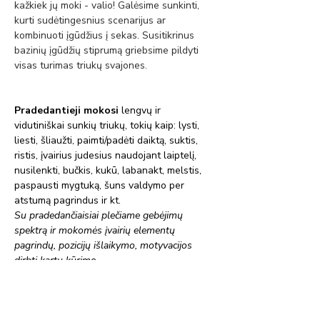
kažkiek jų moki - valio! Galėsime sunkinti, 
kurti sudėtingesnius scenarijus ar 
kombinuoti įgūdžius į sekas. Susitikrinus 
bazinių įgūdžių stiprumą griebsime pildyti 
visas turimas triukų svajones.
Pradedantieji mokosi 
lengvų ir 
vidutiniškai sunkių triukų, tokių kaip: lysti, 
liesti, šliaužti, paimti/padėti daiktą, suktis, 
ristis, įvairius judesius naudojant laiptelį, 
nusilenkti, bučkis, kukū, labanakt, melstis, 
paspausti mygtuką, šuns valdymo per 
atstumą pagrindus ir kt.
Su pradedančiaisiai plečiame gebėjimų 
spektrą ir mokomės įvairių elementų 
pagrindų, pozicijų išlaikymo, motyvacijos 
dirbti kartu kūrimo.
Pažengusieji mokosi
 vidutiniškai sunkių ir 
sudėtingų triukų, tokių kaip: užsikloti 