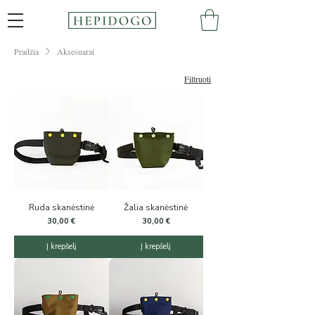
Pradžia
Aksesuarai
Filtruoti
Ruda skanėstinė
Žalia skanėstinė
Kaina
Kaina
30,00 €
30,00 €
Į krepšelį
Į krepšelį