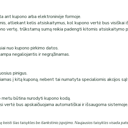
a ant kupono arba elektroninėje formoje.
is, atliekant kelis atsiskaitymus, kol kupono vertė bus visiškai 
upono vertę, trūkstamą sumą reikia padengti kitomis atsiskaitymo
siai nuo kupono pirkimo datos.
 tampa negaliojantis ir negrąžinamas.
osius pinigus.
iamas į kitą kuponą, nebent tai numatyta specialiomis akcijos są
o metu būtina nurodyti kupono kodą.
usi vertė bus apskaičiuojama automatiškai ir išsaugoma sistemoje
ę keisti šias taisykles be išankstinio įspėjimo. Naujausios taisyklės visada pat