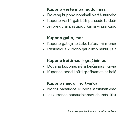
Kupono vertė ir panaudojimas
Dovanų kupono nominali vertė nurodyt
Kupono vertė gali būti panaudota dalim
Jei prekių ar paslaugų kaina viršija k
Kupono galiojimas
Kupono galiojimo laikotarpis - 6 mėne
Pasibaigus kupono galiojimo laikui, jis
Kupono keitimas ir grąžinimas
Dovanų kuponas nėra keičiamas į grynu
Kuponas negali būti grąžinamas ar keič
Kupono naudojimo tvarka
Norint panaudoti kuponą, atsiskaitym
Jei kuponas panaudojamas dalimis, lik
Paslaugos teikėjas pasilieka teis