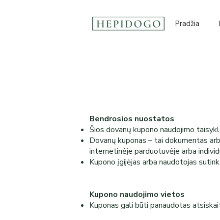
Pradžia
Bendrosios nuostatos
Šios dovanų kupono naudojimo taisykl
Dovanų kuponas – tai dokumentas arba e
internetinėje parduotuvėje arba indivi
Kupono įgijėjas arba naudotojas sutin
Kupono naudojimo vietos
Kuponas gali būti panaudotas atsiskait