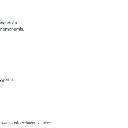
išnaudota.
 priemonėmis.
lygomis.
.
eikiamos internetinėje svetainėje.