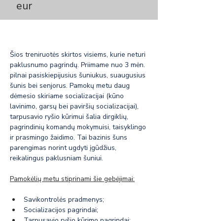
eur
Šios treniruotės skirtos visiems, kurie neturi 
paklusnumo pagrindų. Priimame nuo 3 mėn. 
pilnai pasiskiepijusius šuniukus, suaugusius 
šunis bei senjorus. Pamokų metu daug 
dėmesio skiriame socializacijai (kūno 
lavinimo, garsų bei paviršių socializacijai), 
tarpusavio ryšio kūrimui šalia dirgiklių, 
pagrindinių komandų mokymuisi, taisyklingo 
ir prasmingo žaidimo. Tai bazinis šuns 
parengimas norint ugdyti įgūdžius, 
reikalingus paklusniam šuniui.
Pamokėlių metu stiprinami šie gebėjimai:
Savikontrolės pradmenys;
Socializacijos pagrindai;
Tarpusavio ryšio kūrimo pagrindai;