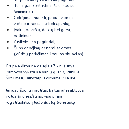
Teisingas kontaktinis žaidimas su 
šeimininku;
Gebėjimas nurimti, pabūti vienoje 
vietoje ir ramiai stebėti aplinką;
Įvairių paviršių, daiktų bei garsų 
pažinimas;
Atsikvietimo pagrindai;
Šuns gebėjimų generalizavimas 
(įgūdžių perkėlimas į naujas situacijas).
Grupėje dirba ne daugiau 7 - ni šunys. 
Pamokos vyksta Kalvarijų g. 143, Vilniuje. 
Šiltu metų laikotarpiu dirbame ir lauke. 
Jei jūsų šuo itin jautrus, bailus ar reaktyvus 
į kitus žmones/šunis, visų pirma 
registruokitės į 
Individualią treniruotę
, 
kurios metu sudėliosime šuns 
problematikos valdymo planą ir 
numatysime, kada būtų pats efektyviausias 
laikas prisijungti prie grupinių pamokų