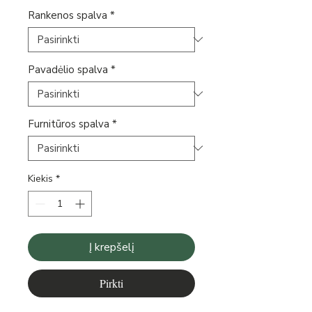
Rankenos spalva
*
Pavadėlio spalva
*
Furnitūros spalva
*
Kiekis
*
Į krepšelį
Pirkti