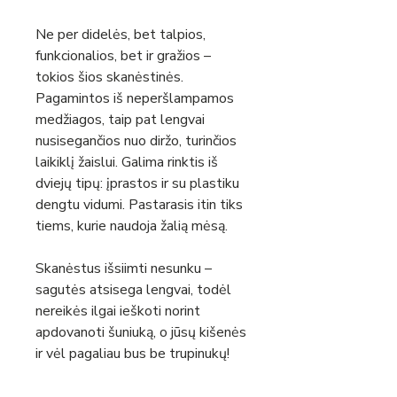
Ne per didelės, bet talpios,
funkcionalios, bet ir gražios –
tokios šios skanėstinės.
Pagamintos iš neperšlampamos
medžiagos, taip pat lengvai
nusisegančios nuo diržo, turinčios
laikiklį žaislui. Galima rinktis iš
dviejų tipų: įprastos ir su plastiku
dengtu vidumi. Pastarasis itin tiks
tiems, kurie naudoja žalią mėsą.
Skanėstus išsiimti nesunku –
sagutės atsisega lengvai, todėl
nereikės ilgai ieškoti norint
apdovanoti šuniuką, o jūsų kišenės
ir vėl pagaliau bus be trupinukų!