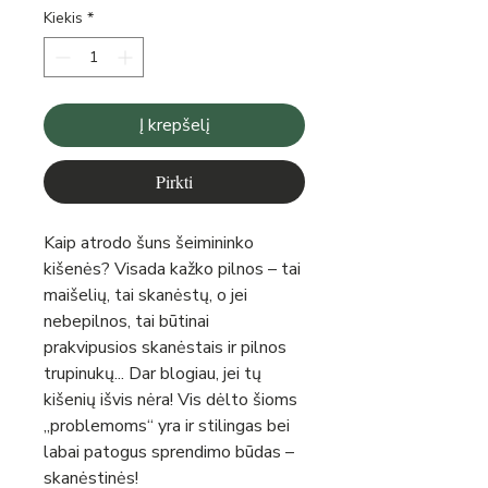
Kiekis
*
Į krepšelį
Pirkti
Kaip atrodo šuns šeimininko
kišenės? Visada kažko pilnos – tai
maišelių, tai skanėstų, o jei
nebepilnos, tai būtinai
prakvipusios skanėstais ir pilnos
trupinukų... Dar blogiau, jei tų
kišenių išvis nėra! Vis dėlto šioms
„problemoms“ yra ir stilingas bei
labai patogus sprendimo būdas –
skanėstinės!